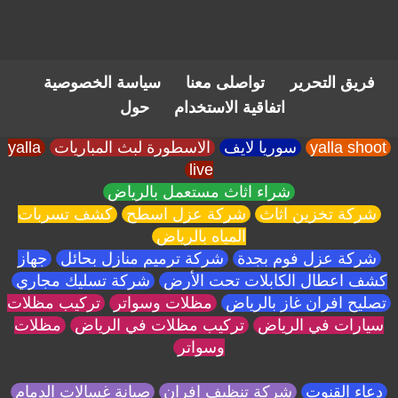
فريق التحرير
تواصلى معنا
سياسة الخصوصية
اتفاقية الاستخدام
حول
yalla shoot
سوريا لايف
الاسطورة لبث المباريات
yalla
live
شراء اثاث مستعمل بالرياض
شركة تخزين اثاث
شركة عزل اسطح
كشف تسربات
المياه بالرياض
شركة عزل فوم بجدة
شركة ترميم منازل بحائل
جهاز
كشف اعطال الكابلات تحت الأرض
شركة تسليك مجاري
تصليح افران غاز بالرياض
مظلات وسواتر
تركيب مظلات
سيارات في الرياض
تركيب مظلات في الرياض
مظلات
وسواتر
دعاء القنوت
شركة تنظيف افران
صيانة غسالات الدمام