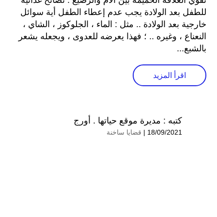
تقوي العلاقة الحميمة بين الأم والرضيع . نصائح غذائية
للطفل بعد الولادة يجب عدم إعطاء الطفل أية سوائل
خارجية بعد الولادة .. مثل : الماء ، الجلوكوز ، الشاي ،
النعناع ، وغيره .. ؛ فهذا يعرضه للعدوى ، ويجعله يشعر
بالشبع...
اقرأ المزيد
كتبه :
مديرة موقع حياتها . أورج
18/09/2021 |
قضايا ساخنة