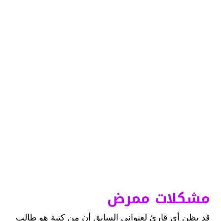
مشكلات ممرض
قد يظن أي قارئ لعنواني السابق أن من كتبة هو طالب