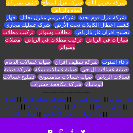
شركة تخزين اثاث
شركة عزل اسطح
كشف تسربات
المياه بالرياض
شركة عزل فوم بجدة
شركة ترميم منازل بحائل
جهاز
كشف اعطال الكابلات تحت الأرض
شركة تسليك مجاري
تصليح افران غاز بالرياض
مظلات وسواتر
تركيب مظلات
سيارات في الرياض
تركيب مظلات في الرياض
مظلات
وسواتر
دعاء القنوت
شركة تنظيف افران
صيانة غسالات الدمام
صيانة غسالات ال جي
صيانة غسالات بمكة
شركة صيانة
غسالات الرياض
صيانة غسالات سامسونج
تصليح غسالات
اتوماتيك
شركة مكافحة حشرات
---------------------------
فور شباب
|||
الحوار العربي
|||
منتديات شباب الأمة
|||
الأذكار
|||
دليل السياح
|||
تقنية تك
|||
بروفيشنال برامج
|||
طريق
النجاح
|||
شبكة زاد المتقين الإسلامية
|||
موقع . كوم