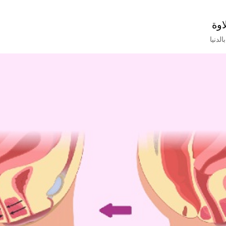
اوة
لدنيا