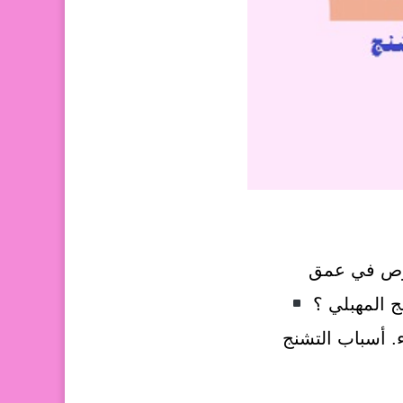
نغوص في عمق
مرأة، ويمس من 5 الى 10% من النساء. أسباب التشنج