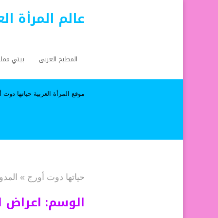
عالم المرأة ال
المطبخ العربى
بيتي ممل
موقع المرأة العربية حياتها دوت أورج a.org
حياتها دوت أورج
»
المدو
الوسم:
اعراض ا