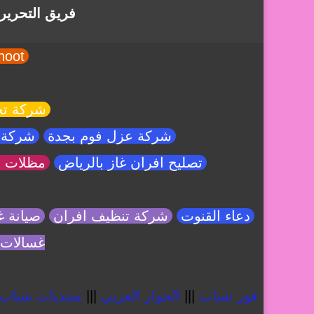
فريق التحرير
yalla shoot
شركة تخ
شركة عزل فوم بجدة
شركة ت
تصليح افران غاز بالرياض
مظلات و
دعاء القنوت
شركة تنظيف افران
صيانة غ
غسالات
فور شباب
|||
الحوار العربي
|||
منتديات شباب 