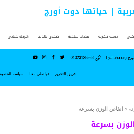
عربية | حياتها دوت أورج
كتى
تنمية بشرية
قضايا ساخنة
صحتى بالدنيا
شريك حياتى
hyatuh
01023128568
فريق التحرير
تواصلى معنا
سياسة الخصوص
نة
»
انقاص الوزن بسرعة
لوزن بسرعة