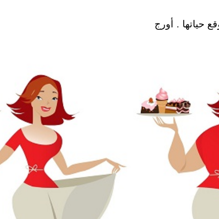
ع حياتها . أورج