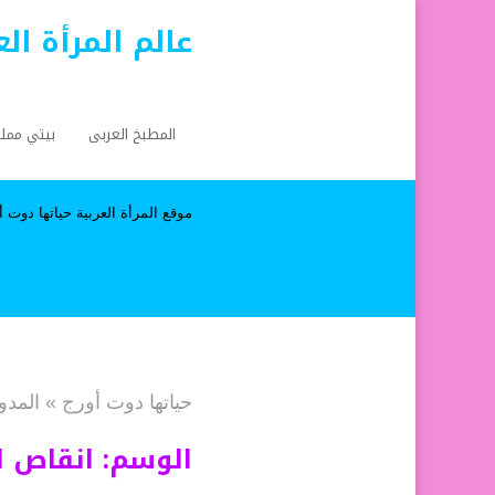
عالم المرأة ال
المطبخ العربى
بيتي ممل
موقع المرأة العربية حياتها دوت أورج a.org
حياتها دوت أورج
»
المدو
الوسم:
انقاص ا