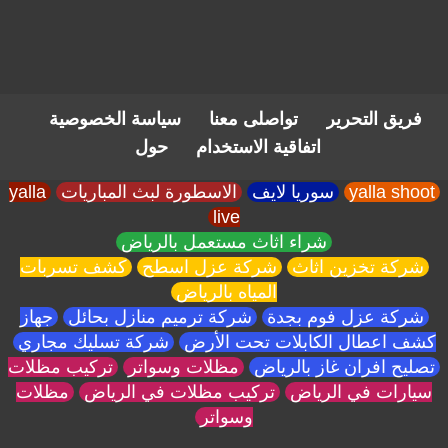
فريق التحرير
تواصلى معنا
سياسة الخصوصية
اتفاقية الاستخدام
حول
yalla shoot
سوريا لايف
الاسطورة لبث المباريات
yalla
live
شراء اثاث مستعمل بالرياض
شركة تخزين اثاث
شركة عزل اسطح
كشف تسربات
المياه بالرياض
شركة عزل فوم بجدة
شركة ترميم منازل بحائل
جهاز
كشف اعطال الكابلات تحت الأرض
شركة تسليك مجاري
تصليح افران غاز بالرياض
مظلات وسواتر
تركيب مظلات
سيارات في الرياض
تركيب مظلات في الرياض
مظلات
وسواتر