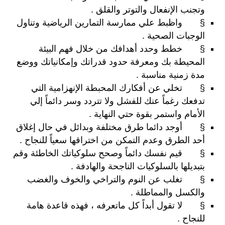
وتجنب الإنفعال والتوتر والقلق .
§ واظبط علي ممارسة التمارين الرياضية وتناول
الوجبات الصحية .
§ خطط وحدد أهدافك من خلال فهم البيئة
المحيطة بك ومعرفة حدود قدراتك وإمكانياتك ووضع
مدة زمنية مناسبة .
§ تخلي عن أفكارك المحبطة الإنهزامية التي
تدفعك رغماً عنك للفشل ولا تتردد وسر دائماً إلي
الأمام واستمر بقوة حتي النهاية .
§ أوجد دائما طرق مختلفة وبدائل في حال إغلاق
أحد الطرق وعدم التمكن من اختراقها سعياً للنجاح .
§ قيم نفسك دائماً وصحح سلوكياتك الخاطئة وقم
بتبديلها بالسلوكيات الناجحة والهادفة .
§ تغلب عن النوم والتراخي والخوف والغضب
والكسل والمماطلة .
§ لا تقول أبداً كل ماتعرفه ، فهذه قاعدة هامة
للنجاح .