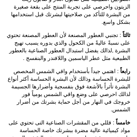
الزيتون واحرصي على تجربة المنتج على بقعة صغيرة
من البشرة للتأكد من صلاحيتها لبشرتك قبل استخدامها
بشكل واسع.
ثالثاً
: تجنبي العطور المصنعة لأن العطور المصنعة تحتوي
على نسبةً عاليةً من الكحول والذي بدوره يسبب تهيج
البشرة ,لذالك يفضل استبدال العطور الصناعية بالعطور
الطبيعية مثل عطر الياسمين واللافندر والبنفسج .
رابعاً
: اهتمي جيداً بأستخدام واقي الشمس المخصص
للبشرة الحساسة وذالك لأن البشرة الحساسة أكثر أنواع
البشرة تأثراً بالأشعة فوق بنفسجية وأضرارها الجسيمة
لذالك احرصي على وضع واقي الشمس يومياً فور
خروجك في النهار من أجل حماية بشرتك من أضرار
الشمس.
خامسا
: قللي من المقشرات الصناعية التى تحتوي على
مواد كيميائية عالية مضرة ببشرتك خاصة الحساسة