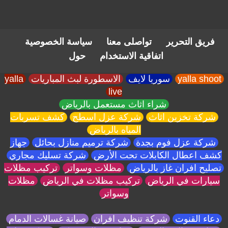
فريق التحرير
تواصلى معنا
سياسة الخصوصية
اتفاقية الاستخدام
حول
yalla shoot
سوريا لايف
الاسطورة لبث المباريات
yalla
live
شراء اثاث مستعمل بالرياض
شركة تخزين اثاث
شركة عزل اسطح
كشف تسربات
المياه بالرياض
شركة عزل فوم بجدة
شركة ترميم منازل بحائل
جهاز
كشف اعطال الكابلات تحت الأرض
شركة تسليك مجاري
تصليح افران غاز بالرياض
مظلات وسواتر
تركيب مظلات
سيارات في الرياض
تركيب مظلات في الرياض
مظلات
وسواتر
دعاء القنوت
شركة تنظيف افران
صيانة غسالات الدمام