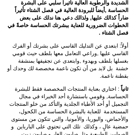
الشديدة والرطوبة العالية تأثيراً سلبي على البشرة
الحساسة ,أيضاً للبرودة العالية في فصل الشتاء تأثيراً
ضاراً كذالك عليها, ولذالك دعي هنا ندلك على بعض
الخطوات الضرورية للعناية ببشرتك الحساسة خاصةً في
فصل الشتاء .
أولاً: ابتعدي عن التدليك القاسي على بشرتك أو الفرك
القاسي عليها ,وراعي التعامل معها بلطف حيث قومي
بغسلها بلطف وبهدوء ,وابتعدى عن تجفيفها بمنشفة
خشنة بل لابد من أن تكون ناعمة مخصصة لك وحدك أو
بقطنة ناعمة.
ثانياً
: اختاري بعناية المنتجات المخصصة فقط للبشرة
الحساسة, وقومي باستشارة أحد الخبراء في مجال
التجميل أو أحد الأطباء الجلدية والتأكد من خلو المنتجات
المستخدمة للعناية بالبشرة الحساسة من الكحول،
والأحماض، واليوريا، والأمونيا، والتي تتكون من مستوى
حمضية عالٍ ، وكذلك تلك التي تحتوي على البارباين و
الصوابين الطبيعية مثل صابون الغار و صابون زيت