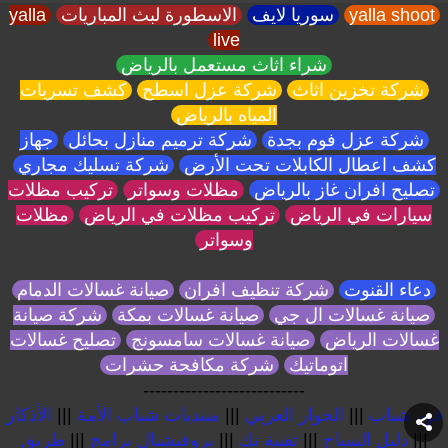
yalla shoot
سوريا لايف
الاسطورة لبث المباريات
yalla
live
شراء اثاث مستعمل بالرياض
شركة تخزين اثاث
شركة عزل اسطح
كشف تسربات
المياه بالرياض
شركة عزل فوم بجدة
شركة ترميم منازل بحائل
جهاز
كشف اعطال الكابلات تحت الأرض
شركة تسليك مجاري
تصليح افران غاز بالرياض
مظلات وسواتر
تركيب مظلات
سيارات في الرياض
تركيب مظلات في الرياض
مظلات
وسواتر
دعاء القنوت
شركة تنظيف افران
صيانة غسالات الدمام
صيانة غسالات ال جي
صيانة غسالات بمكة
شركة صيانة
غسالات الرياض
صيانة غسالات سامسونج
تصليح غسالات
اتوماتيك
شركة مكافحة حشرات
---------------------------
فور شباب
|||
الحوار العربي
|||
منتديات شباب الأمة
|||
الأذكار
|||
دليل السياح
|||
تقنية تك
|||
بروفيشنال برامج
|||
طريق