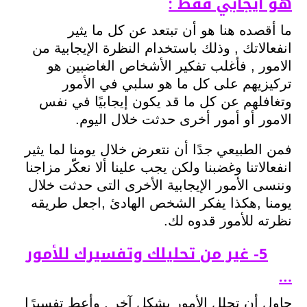
هو ايجابي فقط
:
ما أقصده هنا هو أن تبتعد عن كل ما يثير
انفعالاتك , وذلك باستخدام النظرة الإيجابية من
الامور , فأغلب تفكير الأشخاص الغاضبين هو
تركيزيهم على كل ما هو سلبي في الأمور
وتغافلهم عن كل ما قد يكون إيجابيًا في نفس
الامور أو أمور أخرى حدثت خلال اليوم.
فمن الطبيعي جدًا أن نتعرض خلال يومنا لما يثير
انفعالاتنا وغضبنا ولكن يجب علينا ألا نعكّر مزاجنا
وننسى الأمور الإيجابية الأخرى التى حدثت خلال
يومنا ,هكذا يفكر الشخص الهادئ ,اجعل طريقه
نظرته للأمور قدوه لك.
5- غير من تحليلك وتفسيرك للأمور
…
حاول أن تحلل الأمور بشكل آخر , وأعط تفسيرًا