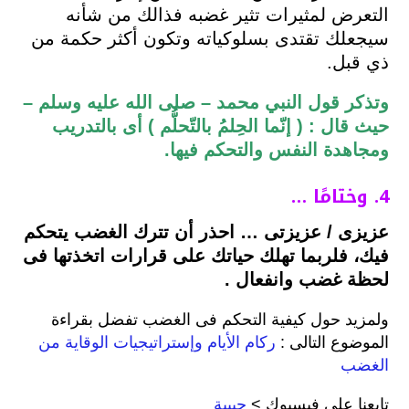
التعرض لمثيرات تثير غضبه فذالك من شأنه
سيجعلك تقتدى بسلوكياته وتكون أكثر حكمة من
ذي قبل.
وتذكر قول النبي محمد – صلى الله عليه وسلم –
حيث قال : ( إنّما الحِلمُ بالتّحلُّم ) أى بالتدريب
ومجاهدة النفس والتحكم فيها.
4. وختامًا …
عزيزى / عزيزتى …
احذر أن تترك الغضب يتحكم
فيك، فلربما تهلك حياتك على قرارات اتخذتها فى
لحظة غضب وانفعال .
ولمزيد حول كيفية التحكم فى الغضب تفضل بقراءة
الموضوع التالى :
ركام الأيام وإستراتيجيات الوقاية من
الغضب
تابعنا على فيسبوك >
حبيبة