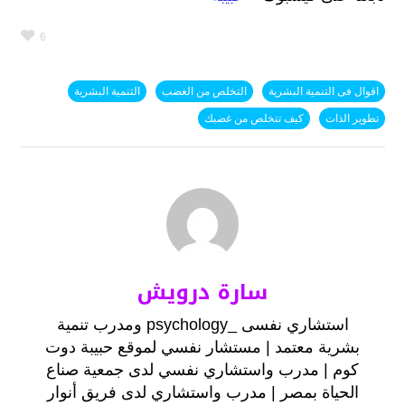
6
اقوال فى التنمية البشرية
التخلص من الغضب
التنمية البشرية
تطوير الذات
كيف تتخلص من غضبك
سارة درويش
استشاري نفسى _psychology ومدرب تنمية
بشرية معتمد | مستشار نفسي لموقع حبيبة دوت
كوم | مدرب واستشاري نفسي‏ لدى ‏جمعية صناع
الحياة بمصر | ‏مدرب واستشاري‏ لدى فريق أنوار