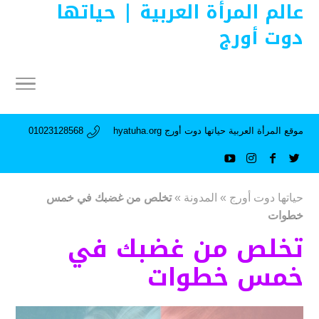
عالم المرأة العربية | حياتها
دوت أورج
موقع المرأة العربية حياتها دوت أورج hyatuha.org
01023128568
حياتها دوت أورج
»
المدونة
»
تخلص من غضبك في خمس
خطوات
تخلص من غضبك في
خمس خطوات