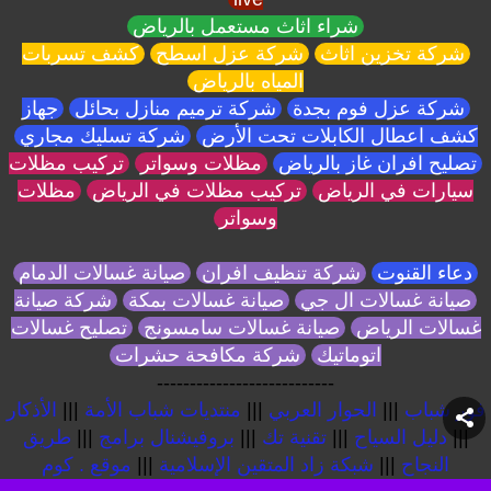
شراء اثاث مستعمل بالرياض
شركة تخزين اثاث
شركة عزل اسطح
كشف تسربات
المياه بالرياض
شركة عزل فوم بجدة
شركة ترميم منازل بحائل
جهاز
كشف اعطال الكابلات تحت الأرض
شركة تسليك مجاري
تصليح افران غاز بالرياض
مظلات وسواتر
تركيب مظلات
سيارات في الرياض
تركيب مظلات في الرياض
مظلات
وسواتر
دعاء القنوت
شركة تنظيف افران
صيانة غسالات الدمام
صيانة غسالات ال جي
صيانة غسالات بمكة
شركة صيانة
غسالات الرياض
صيانة غسالات سامسونج
تصليح غسالات
اتوماتيك
شركة مكافحة حشرات
---------------------------
فور شباب
|||
الحوار العربي
|||
منتديات شباب الأمة
|||
الأذكار
|||
دليل السياح
|||
تقنية تك
|||
بروفيشنال برامج
|||
طريق
النجاح
|||
شبكة زاد المتقين الإسلامية
|||
موقع . كوم