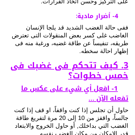
على التركيز وحسن اتخاذ القرارات.
4- أضرار مادية:
ففى حالة الغضب الشديد قد يلجا الإنسان
الغاضب غلى كسر بعض المنقولات التى تعترض
طريقه، تنفيساً عن طاقة غضبه، ورغبة منه فى
إظهار احالة سخطه.
3. كيف تتحكم فى غضبك فى
خمس خطوات؟
1- افعل أي شيء على عكس ما
تفعله الآن …
حاول أن تجلس إذا كنت واقفاً، او قف إذا كنت
جالساً، واقفز من 10 إلى 20 مرة لتفريغ طاقة
الغضب التي بداخلك, أو حاول الخروج والابتعاد
قدر الامكان من مكان الغضب نفسه …