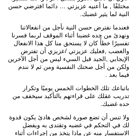
مختلفًا , ما أعنيه عزيزتي … دائما افترضي حسن
النية لما يثير غضبك.
فعندما نفترض حسن النية نأجل من انفعالاتنا
ونهدئ من حده غضبنا أثناء الموقف لربما فسرنا
تفسيرًا خطأً كان لا يستحق منا كل هذا الانفعال
والغضب ,فعليك عزيزتي /عزيزي أن تفترض
الإيجابي ,الجيد قبل السيء ليس من أجل الآخرين
ولكن من أجل صحتك النفسية ومن ثم لا نندم
فيما بعد .
باتباعك تلك الخطوات الخمس يوميًا وتكرار
تدريب عقلك على قراءتهم بالتأكيد سيخفف من
حده غضبك.
ولا تنس أن تضع صورة لشخص هادئ يكون قدوة
لك في التحكم في غضبه وتقتدى به ويفضل
الاستفسار منه عن ماذا يتخذ من إجراءات أثناء