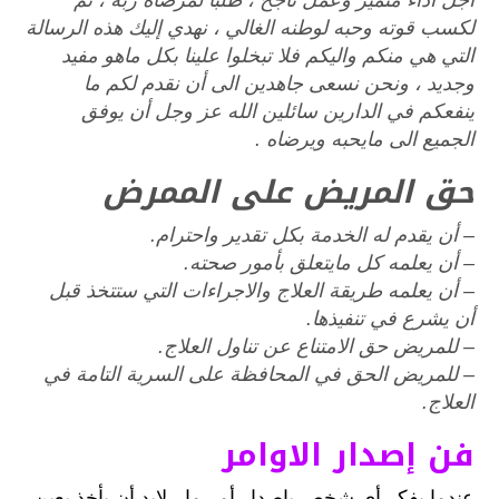
أجل أداء متميز وعمل ناجح ، طلباً لمرضاة ربه ، ثم
لكسب قوته وحبه لوطنه الغالي ، نهدي إليك هذه الرسالة
التي هي منكم واليكم فلا تبخلوا علينا بكل ماهو مفيد
وجديد ، ونحن نسعى جاهدين الى أن نقدم لكم ما
ينفعكم في الدارين سائلين الله عز وجل أن يوفق
الجميع الى مايحبه ويرضاه .
حق المريض على الممرض
– أن يقدم له الخدمة بكل تقدير واحترام.
– أن يعلمه كل مايتعلق بأمور صحته.
– أن يعلمه طريقة العلاج والاجراءات التي ستتخذ قبل
أن يشرع في تنفيذها.
– للمريض حق الامتناع عن تناول العلاج.
– للمريض الحق في المحافظة على السرية التامة في
العلاج.
فن إصدار الاوامر
عندما يفكر أي شخص بإصدار أمر ما ، لابد أن يأخذ بعين