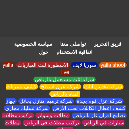
فريق التحرير
تواصلى معنا
سياسة الخصوصية
اتفاقية الاستخدام
حول
yalla shoot
سوريا لايف
الاسطورة لبث المباريات
yalla
live
شراء اثاث مستعمل بالرياض
شركة تخزين اثاث
شركة عزل اسطح
كشف تسربات
المياه بالرياض
شركة عزل فوم بجدة
شركة ترميم منازل بحائل
جهاز
كشف اعطال الكابلات تحت الأرض
شركة تسليك مجاري
تصليح افران غاز بالرياض
مظلات وسواتر
تركيب مظلات
سيارات في الرياض
تركيب مظلات في الرياض
مظلات