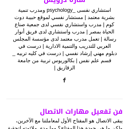
استشاري نفسى _psychology ومدرب تنمية
بشرية معتمد | مستشار نفسي لموقع حبيبة دوت
كوم | مدرب واستشاري نفسي‏ لدى ‏جمعية صناع
الحياة بمصر | ‏مدرب واستشاري‏ لدى فريق أنوار
رسالة | تعمل مدرب معتمد‏ لدى ‏مؤسسة المجلس
العربي للتدريب والتنمية الادارية | درست في
‏دبلوم مهني إرشاد نفسي‏ | درست في ‏كليه تربيه _
قسم علم نفس‏ | بكالوريوس تربية من ‏جامعة
الزقازيق‏ |
فن تفعيل مهارات الاتصال
يبقى الاتصال هو المفتاح الأول لمعاملتنا مع الآخرين،
ولكن ما هي جودة هذا المفتاح؟ وما مدى ملائمته لتحقيق