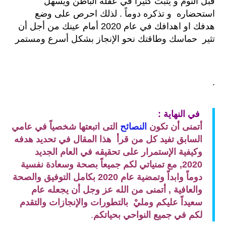
قبل النوم و يثبت كثيراً في عقله الباطن ويسهل
استحضاره و تذكره دوماً . لذلك احرص على وضع
هدفك او اهدافك في عام 2020 أمام عينك من أجل أن
تثير حماسك وطاقتك نحو الإنجاز بشكل أسرع ومستمر
.
في النهاية :
أتمنى أن تكون
النصائح
التى اتبعتها شخصياً في عامي
السابق تفيد كل من قرأ هذا المقال في تحديد هدفه
وكيفية الإستمرار على تحقيقه في العام الجديد
2020, مع تمنياتي لكم جميعاً بصحة وسعادة نفسية
دوماً وابداّ وتمضية عام 2020 بكامل التوفيق والصحة
والعافية , أتمنى من الله عز وجل أن يجعله عام
سعيداً عليكم ومليْ بالتطورات والإنجازات والتقدم
لكم في جميع النواحي بحياتكم
.