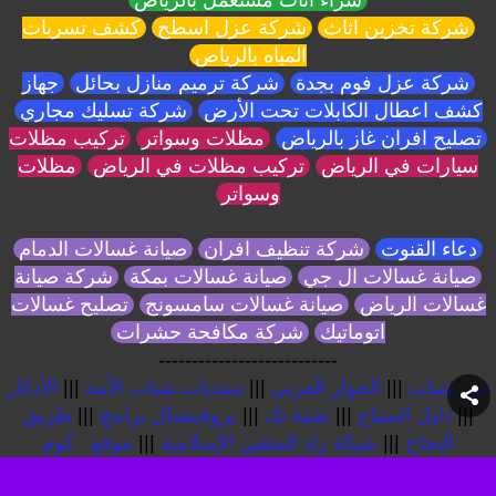
شركة تخزين اثاث
شركة عزل اسطح
كشف تسربات
المياه بالرياض
شركة عزل فوم بجدة
شركة ترميم منازل بحائل
جهاز
كشف اعطال الكابلات تحت الأرض
شركة تسليك مجاري
تصليح افران غاز بالرياض
مظلات وسواتر
تركيب مظلات
سيارات في الرياض
تركيب مظلات في الرياض
مظلات
وسواتر
دعاء القنوت
شركة تنظيف افران
صيانة غسالات الدمام
صيانة غسالات ال جي
صيانة غسالات بمكة
شركة صيانة
غسالات الرياض
صيانة غسالات سامسونج
تصليح غسالات
اتوماتيك
شركة مكافحة حشرات
---------------------------
فور شباب
|||
الحوار العربي
|||
منتديات شباب الأمة
|||
الأذكار
|||
دليل السياح
|||
تقنية تك
|||
بروفيشنال برامج
|||
طريق
النجاح
|||
شبكة زاد المتقين الإسلامية
|||
موقع . كوم