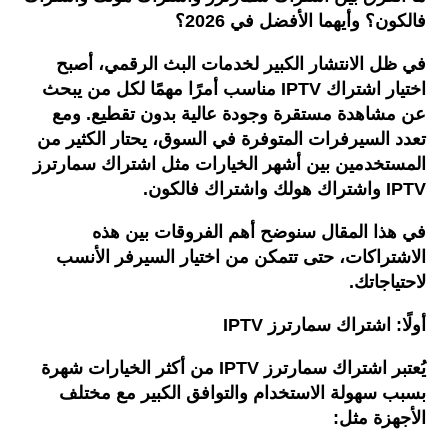
فالكون؟
وأيهما
الأفضل
في
2026
؟
في
ظل
الانتشار
الكبير
لخدمات
البث
الرقمي،
أصبح
اختيار
اشتراك
IPTV
مناسب
أمرًا
مهمًا
لكل
من
يبحث
عن
مشاهدة
مستقرة
وجودة
عالية
بدون
تقطيع
.
ومع
تعدد
السيرفرات
المتوفرة
في
السوق،
يحتار
الكثير
من
المستخدمين
بين
أشهر
الخيارات
مثل
اشتراك
سمارترز
IPTV
واشتراك
هولك
واشتراك
فالكون
.
في
هذا
المقال
سنوضح
أهم
الفروقات
بين
هذه
الاشتراكات،
حتى
تتمكن
من
اختيار
السيرفر
الأنسب
لاحتياجاتك
.
أولًا
:
اشتراك
سمارترز
IPTV
يُعتبر
اشتراك
سمارترز
IPTV
من
أكثر
الخيارات
شهرة
بسبب
سهولة
الاستخدام
والتوافق
الكبير
مع
مختلف
الأجهزة
مثل
: