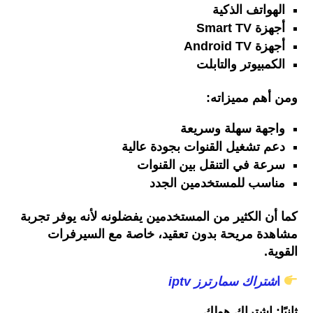
الهواتف
الذكية
أجهزة
Smart TV
أجهزة
Android TV
الكمبيوتر
والتابلت
ومن
أهم
مميزاته
:
واجهة
سهلة
وسريعة
دعم
تشغيل
القنوات
بجودة
عالية
سرعة
في
التنقل
بين
القنوات
مناسب
للمستخدمين
الجدد
كما
أن
الكثير
من
المستخدمين
يفضلونه
لأنه
يوفر
تجربة
مشاهدة
مريحة
بدون
تعقيد،
خاصة
مع
السيرفرات
القوية
.
ا
شتراك
سمارترز
iptv
ثانيًا
:
اشتراك
هولك