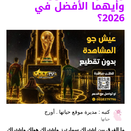
وأيهما الأفضل في
2026؟
كتبه :
مديرة موقع حياتها . أورج
حياتها
ما
الفرق
بين
اشتراك
سمارترز
واشتراك
هولك
واشتراك