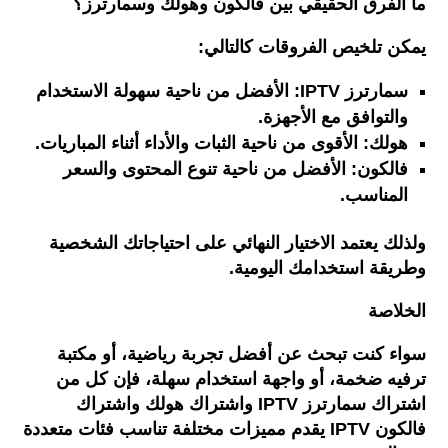
ما
الفرق
الحقيقي
بين
فالكون
وهولك
وسمارترز؟
يمكن
تلخيص
الفروقات
كالتالي
:
سمارترز
IPTV:
الأفضل
من
ناحية
سهولة
الاستخدام
والتوافق
مع
الأجهزة
.
هولك
:
الأقوى
من
ناحية
الثبات
والأداء
أثناء
المباريات
.
فالكون
:
الأفضل
من
ناحية
تنوع
المحتوى
والسعر
المناسب
.
ولذلك
يعتمد
الاختيار
النهائي
على
احتياجاتك
الشخصية
وطريقة
استخدامك
اليومية
.
الخلاصة
سواء
كنت
تبحث
عن
أفضل
تجربة
رياضية،
أو
مكتبة
ترفيه
ضخمة،
أو
واجهة
استخدام
سهلة،
فإن
كل
من
اشتراك
سمارترز
IPTV
واشتراك
هولك
واشتراك
فالكون
IPTV
يقدم
مميزات
مختلفة
تناسب
فئات
متعددة