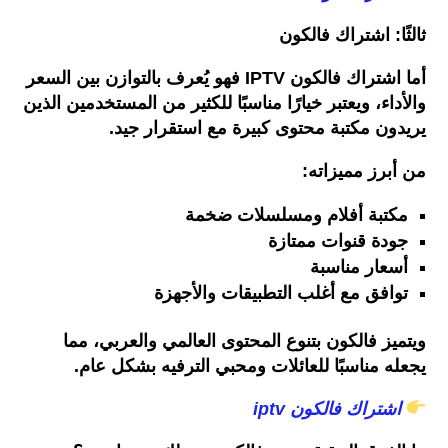
ثالثًا
:
اشتراك
فالكون
أما
اشتراك
فالكون
IPTV
فهو
يُعرف
بالتوازن
بين
السعر
والأداء،
ويعتبر
خيارًا
مناسبًا
للكثير
من
المستخدمين
الذين
يريدون
مكتبة
محتوى
كبيرة
مع
استقرار
جيد
.
من
أبرز
مميزاته
:
مكتبة
أفلام
ومسلسلات
ضخمة
جودة
قنوات
ممتازة
أسعار
مناسبة
توافق
مع
أغلب
التطبيقات
والأجهزة
ويتميز
فالكون
بتنوع
المحتوى
العالمي
والعربي،
مما
يجعله
مناسبًا
للعائلات
ومحبي
الترفيه
بشكل
عام
.
اشتراك
فالكون
iptv