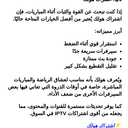
إذا
كنت
تبحث
عن
القوة
والثبات
أثناء
المباريات،
فإن
اشتراك
هولك
يُعتبر
من
أفضل
الخيارات
المتاحة
حاليًا
.
أبرز
مميزاته
:
استقرار
قوي
أثناء
الضغط
سيرفرات
سريعة
جدًا
جودة
بث
ممتازة
تقليل
التقطيع
بشكل
كبير
ويُعرف
هولك
بأنه
مناسب
لعشاق
الرياضة
والمباريات
المباشرة،
خاصة
في
أوقات
الذروة
التي
تعاني
فيها
بعض
السيرفرات
الأخرى
من
ضعف
الأداء
.
كما
يوفر
تحديثات
مستمرة
للقنوات
والمحتوى،
مما
يجعله
من
أقوى
اشتراكات
IPTV
في
السوق
.
اشتراك
هولك