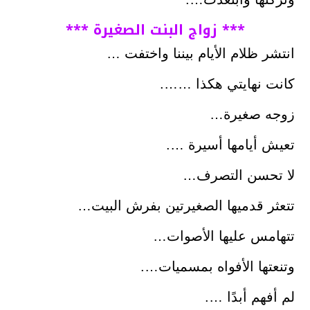
*** زواج البنت الصغيرة ***
انتشر ظلام الأيام بيننا واختفت …
كانت نهايتي هكذا …….
زوجه صغيرة…
تعيش أيامها أسيرة ….
لا تحسن التصرف…
تتعثر قدميها الصغيرتين بفرش البيت…
تتهامس عليها الأصوات…
وتنعتها الأفواه بمسميات….
لم أفهم أبدًا ….