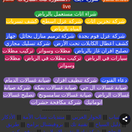
live
شراء اثاث مستعمل بالرياض
شركة تخزين اثاث
شركة عزل اسطح
كشف تسربات
المياه بالرياض
شركة عزل فوم بجدة
شركة ترميم منازل بحائل
جهاز
كشف اعطال الكابلات تحت الأرض
شركة تسليك مجاري
تصليح افران غاز بالرياض
مظلات وسواتر
تركيب مظلات
سيارات في الرياض
تركيب مظلات في الرياض
مظلات
وسواتر
دعاء القنوت
شركة تنظيف افران
صيانة غسالات الدمام
صيانة غسالات ال جي
صيانة غسالات بمكة
شركة صيانة
غسالات الرياض
صيانة غسالات سامسونج
تصليح غسالات
اتوماتيك
شركة مكافحة حشرات
---------------------------
فور شباب
|||
الحوار العربي
|||
منتديات شباب الأمة
|||
الأذكار
|||
دليل السياح
|||
تقنية تك
|||
بروفيشنال برامج
|||
طريق
النجاح
|||
شبكة زاد المتقين الإسلامية
|||
موقع . كوم