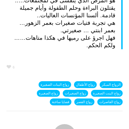
هو المرض الذي يتفشى في لمجتمعات…..
يقتلون البراءة وحلم الطفولة وأيام جميلة
قادمة. ألسنا المؤنسات الغاليات..
هي تجربة فتيات صغيرات بعمر الزهور…
بعمر ابنتي … صغيرتي.
فهل اجرؤ على رميها في هكذا متاهات……
ولكم الحكم.
6
الزواج المبكر
زواج الأطفال
زواج البنات الصغيرة
زواج البنت الصغيرة
زواج الصغيرات
زواج الصغيرة
زواج القاصرات
زواج القصر
قضايا ساخنة