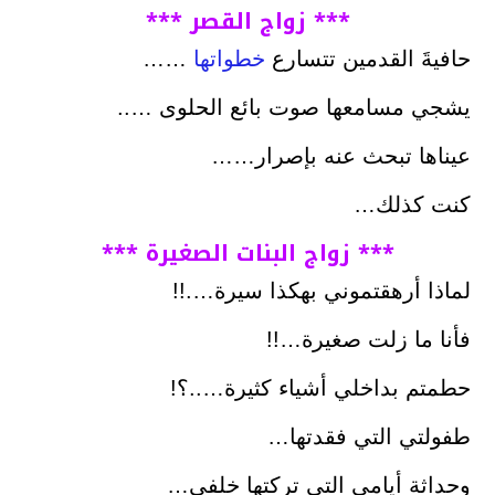
*** زواج القصر ***
حافيةَ القدمين تتسارع
خطواتها
……
يشجي مسامعها صوت بائع الحلوى …..
عيناها تبحث عنه بإصرار……
كنت كذلك…
*** زواج البنات الصغيرة ***
لماذا أرهقتموني بهكذا سيرة….!!
فأنا ما زلت صغيرة…!!
حطمتم بداخلي أشياء كثيرة…..؟!
طفولتي التي فقدتها…
وحداثة أيامي التي تركتها خلفي…