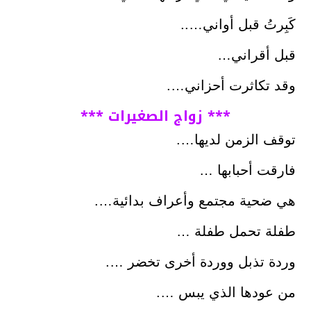
كَبِرتُ قبل أواني…..
قبل أقراني…
وقد تكاثرت أحزاني….
*** زواج الصغيرات ***
توقف الزمن لديها….
فارقت أحبابها …
هي ضحية مجتمع وأعراف بدائية….
طفلة تحمل طفلة …
وردة تذبل ووردة أخرى تخضر ….
من عودها الذي يبس ….