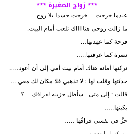
*** زواج الصغيرة ***
عندما خرجت… خرجت جسدا بلا روح.
ما زالت روحي هناااااك تلعب أمام البيت.
فرحة كما عهدتها…
نضرة كما عرفتها…..
تركتها أمانة هناك أمام بيت أمي إلى أن أعود…..
حدثَتها وقلت لها : لا تذهبي فلا مكان لك معي …
قالت : إلى متى.. سأظل حزينه لفراقك… ؟
بكيتها…..
حزَّ في نفسي فراقُها …..
وتركتها وابتعدت….