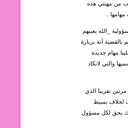
جب من مهنتي هذه
مهامها .
ولية _الله يعينهم
 بالقضية أنة بزيارة
نا مهام جديدة
يها والتي لانكاد
رتين تقريبا الذي
ت لخلاف بسيط
وك يحق لكل مسؤول