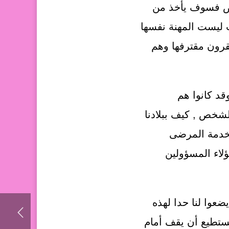
ريض فسوف يأخذ من
ليست المهنة نفسها
قرون مقترفها وهم
قد كانوا هم
الشخص , كيف ببلادنا
لخدمة المرضى
لاء المسؤولين
ضعوا لنا حدا لهذه
ستطيع أن يقف أمام