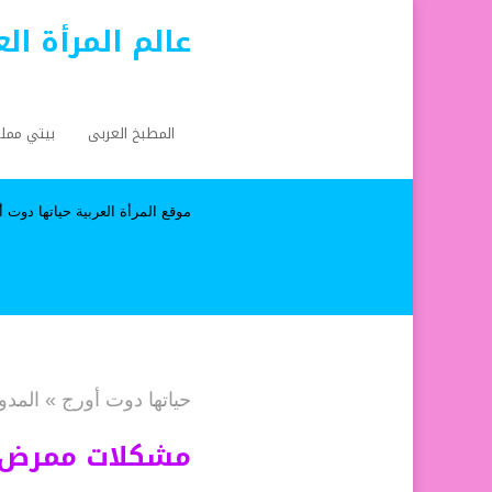
عالم المرأة ال
المطبخ العربى
بيتي ممل
موقع المرأة العربية حياتها دوت أورج a.org
حياتها دوت أورج
»
المدو
مشكلات ممرض