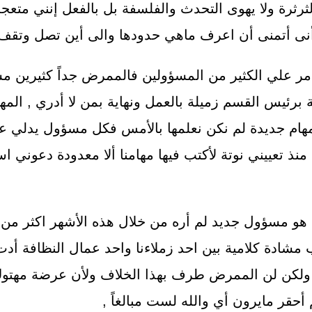
ثرة ولا يهوى التحدث والفلسفة بل بالفعل إنني متع
 أنى أتمنى أن اعرف ماهي حدودها والى أين تصل وتقف 
ر علي الكثير من المسؤولين فالممرض جداً كثيرين مسؤ
ة برئيس القسم زميلة بالعمل ونهاية بمن لا أدري , المهم
 جديدة لم نكن نعلمها بالأمس فكل مسؤول يدلي علي
ذ تعييني نوتة لأكتب فيها مهامنا ألا معدودة دعوني اسم
 هو مسؤول جديد لم أره من خلال هذه الأشهر اكثر من م
شادة كلامية بين احد زملاءنا واحد عمال النظافة أد
ر ولكن لن الممرض طرف بهذا الخلاف ولأن عرضة مهت
أحقر مايرون أي والله لست مبالغاً ,