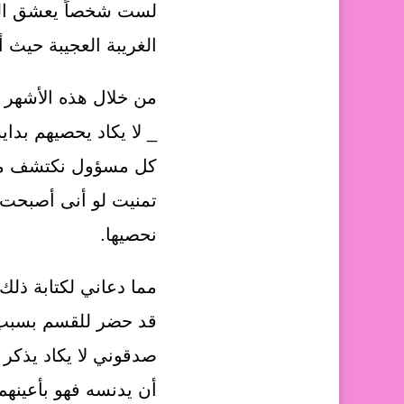
لست شخصاً يعشق الثر
الغريبة العجيبة حيث
من خلال هذه الأشهر م
_ لا يكاد يحصيهم بداي
كل مسؤول نكتشف مهام
تمنيت لو أنى أصبحت من
نحصيها.
مما دعاني لكتابة ذلك
قد حضر للقسم بسبب م
صدقوني لا يكاد يذك
أن يدنسه فهو بأعينهم 