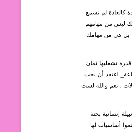
ة كالعادة لم نسمع
ذلك ليس من مهامهم
ا بل هي من مهامك
درة تشغليها ثمان
_ الله يسامح اليابان ما عرفوا يطورونها على الأقل تعمل 12 ساعة_ اعتقد أن يجب
لآلات . نعم والله لست
يلة إنسانية بحتة
عوا أساسيات لها