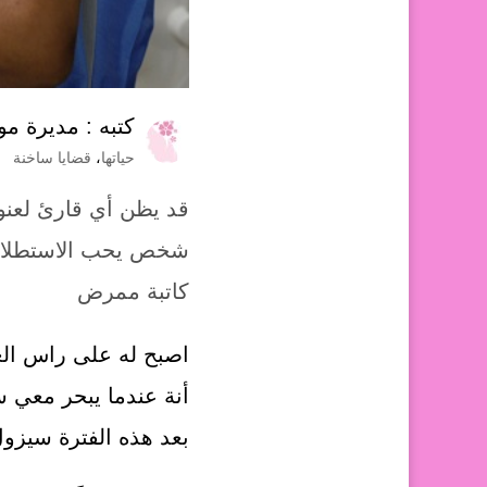
كتبه :
مديرة موق
حياتها
،
قضايا ساخنة
قد يظن أي قارئ لعنو
شخص يحب الاستطلاع 
كاتبة ممرض
اصبح له على راس الع
أنة عندما يبحر معي 
بعد هذه الفترة سيزول