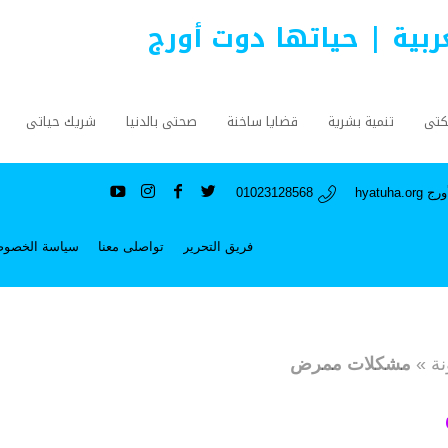
عربية | حياتها دوت أورج
كتى
تنمية بشرية
قضايا ساخنة
صحتى بالدنيا
شريك حياتى
hyatuh
01023128568
فريق التحرير
تواصلى معنا
سياسة الخصوص
نة
»
مشكلات ممرض