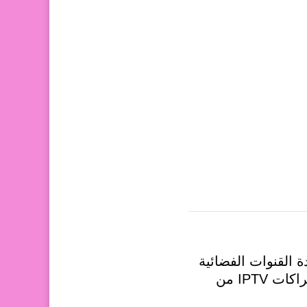
اهدة القنوات الفضائية
والمحتوى الحصري بجودة عالية، دون... دليل حل المشكلات الشائعة في اشتراكات IPTV من