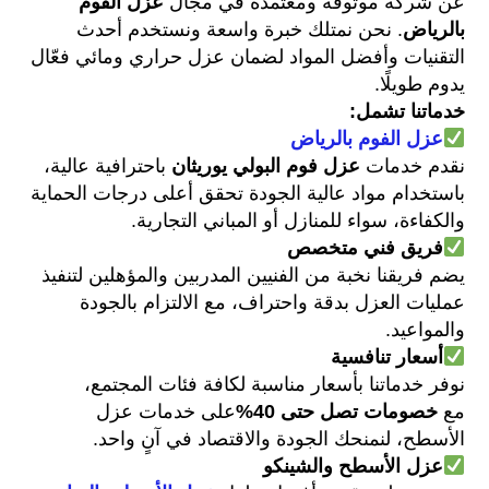
عن شركة موثوقة ومعتمدة في مجال
عزل الفوم
بالرياض
.
نحن نمتلك خبرة واسعة ونستخدم أحدث
التقنيات وأفضل المواد لضمان عزل حراري ومائي فعّال
يدوم طويلًا
.
خدماتنا تشمل
:
عزل الفوم بالرياض
نقدم خدمات
عزل فوم البولي يوريثان
باحترافية عالية،
باستخدام مواد عالية الجودة تحقق أعلى درجات الحماية
والكفاءة، سواء للمنازل أو المباني التجارية
.
فريق فني متخصص
يضم فريقنا نخبة من الفنيين المدربين والمؤهلين لتنفيذ
عمليات العزل بدقة واحتراف، مع الالتزام بالجودة
والمواعيد
.
أسعار تنافسية
نوفر خدماتنا بأسعار مناسبة لكافة فئات المجتمع،
مع
خصومات تصل حتى 40
%
على خدمات عزل
الأسطح، لنمنحك الجودة والاقتصاد في آنٍ واحد
.
عزل الأسطح والشينكو