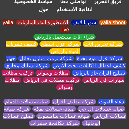
فريق التحرير
تواصلى معنا
سياسة الخصوصية
اتفاقية الاستخدام
حول
yalla shoot
سوريا لايف
الاسطورة لبث المباريات
yalla
live
شراء اثاث مستعمل بالرياض
شركة تخزين اثاث
شركة عزل اسطح
كشف تسربات
المياه بالرياض
شركة عزل فوم بجدة
شركة ترميم منازل بحائل
جهاز
كشف اعطال الكابلات تحت الأرض
شركة تسليك مجاري
تصليح افران غاز بالرياض
مظلات وسواتر
تركيب مظلات
سيارات في الرياض
تركيب مظلات في الرياض
مظلات
وسواتر
دعاء القنوت
شركة تنظيف افران
صيانة غسالات الدمام
صيانة غسالات ال جي
صيانة غسالات بمكة
شركة صيانة
غسالات الرياض
صيانة غسالات سامسونج
تصليح غسالات
اتوماتيك
شركة مكافحة حشرات