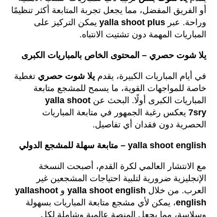
أو الفريق المفضل، مما يجعل تجربة المتابعة أكثر تنظيمًا
وراحة. عبر
yalla shoot plus
يمكن التركيز على
المباريات المهمة دون تشتيت الانتباه.
يلا شوت حصري – المحتوى الخاص بالمباريات الكبرى
في أيام المباريات الكبيرة، يقدم
يلا شوت حصري
تغطية
خاصة للمواجهات القوية، ما يسمح للمشجع متابعة
المباريات الكبرى أولًا. البحث عن
yalla shoot
7sry
يعكس رغبة الجمهور في متابعة المباريات
الحصرية دون فقدان أي تفاصيل.
yalla shoot english – متابعة سهلة للمشجع الدولي
مع الانتشار العالمي لكرة القدم، أصبحت النسخة
الإنجليزية ضرورية لتلبية احتياجات المشجعين غير
العرب. من خلال
yalla shoot english
و
yallashoot
english
، يمكن لأي مشجع متابعة المباريات بسهولة
وسلاسة، مما يجعل المنصة عالمية وشاملة لكل