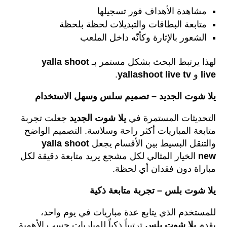
مشاهدة الأهداف فور تسجيلها
متابعة البطاقات والتبديلات لحظة بلحظة
الشعور بالإثارة وكأنّه داخل الملعب
لهذا يرتبط البحث بشكل مستمر بـ
yalla shoot
live
و
yallashoot live tv
.
يلا شوت الجديد – تصميم سلس وسهل الاستخدام
التحديثات المستمرة في
يلا شوت الجديد
جعلت تجربة
متابعة المباريات أكثر راحة وسلاسة. التصميم الواضح
والتنقل البسيط بين الأقسام يجعل
yalla shoot
new
الخيار المثالي لكل مشجع يريد متابعة دقيقة لكل
مباراة دون فقدان أي لحظة.
يلا شوت بلس – تجربة متابعة ذكية
للمستخدم الذي يتابع عدة مباريات في يوم واحد،
يقدم
يلا شوت بلس
ترتيباً ذكياً للمباريات حسب الأهمية