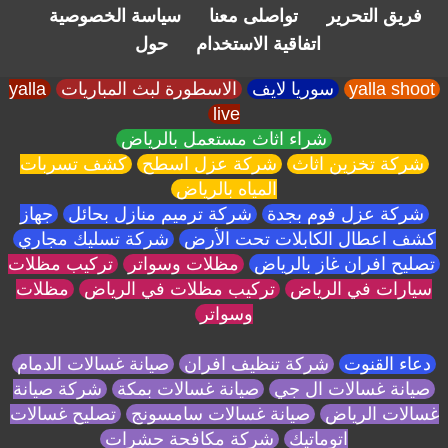
فريق التحرير
تواصلى معنا
سياسة الخصوصية
اتفاقية الاستخدام
حول
yalla shoot
سوريا لايف
الاسطورة لبث المباريات
yalla
live
شراء اثاث مستعمل بالرياض
شركة تخزين اثاث
شركة عزل اسطح
كشف تسربات
المياه بالرياض
شركة عزل فوم بجدة
شركة ترميم منازل بحائل
جهاز
كشف اعطال الكابلات تحت الأرض
شركة تسليك مجاري
تصليح افران غاز بالرياض
مظلات وسواتر
تركيب مظلات
سيارات في الرياض
تركيب مظلات في الرياض
مظلات
وسواتر
دعاء القنوت
شركة تنظيف افران
صيانة غسالات الدمام
صيانة غسالات ال جي
صيانة غسالات بمكة
شركة صيانة
غسالات الرياض
صيانة غسالات سامسونج
تصليح غسالات
اتوماتيك
شركة مكافحة حشرات