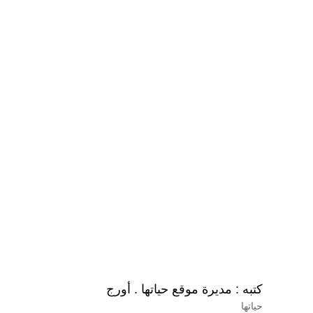
كتبه :
مديرة موقع حياتها . أورج
حياتها